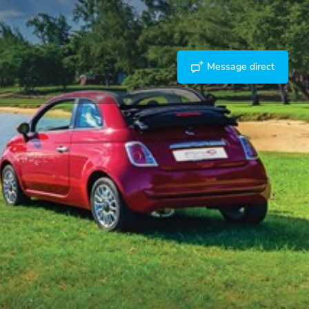
Message direct
taire
Rapport