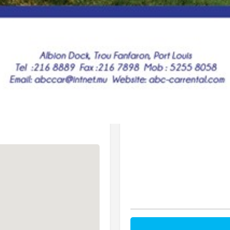
 nos clients.
Votre Courriel
osons la plus large gamme de
t et Porsche.
 Car Rental a ajouté avec
Sujet
e de chauffeur-concierge,
Tours et excursions et Transfert
Votre message (optionnel)