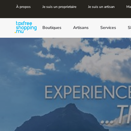
À propos
Je suis un proprietaire
Je suis un artisan
Ma
Boutiques
Artisans
Services
S