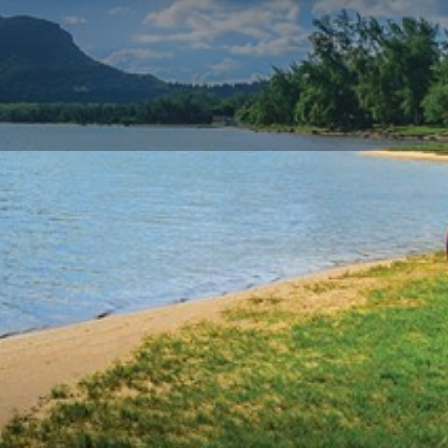
Profile
Commentaires
0
Appelez-nous
Partager
Laisser un commen
Contact professionnel
Rental n'a cessé de croître
Votre Nom
rice.
uvrons l’ensemble de l’île pour