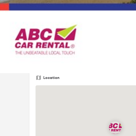
un meilleur confort et une plus grande proximité avec
Avec une flotte de plus de 170 véhicules, nous prop
véhicules comprenant des marques comme Nissan, Fia
En plus de notre service de location de voitures, ABC
succès de nouveaux services pour ses clients : Servic
Transfert aéroport-hôtel, Service de chauffeur privé, 
aéroport
Location