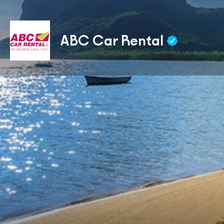
ABC Car Rental
Obtenir un itinéraire
Description
Depuis sa création et incorporation en 1987, ABC Car 
pour devenir le leader de la location de voitures à Mau
Grâce à nos agences stratégiquement situées, nous co