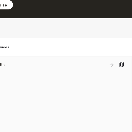
rise
vices
lts