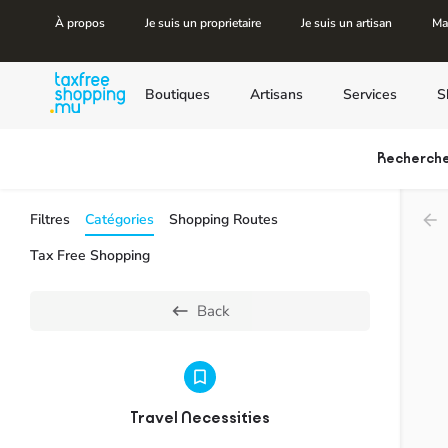
À propos
Je suis un proprietaire
Je suis un artisan
Ma
Boutiques
Artisans
Services
S
Recherch
Filtres
Catégories
Shopping Routes
Tax Free Shopping
Back
Travel Necessities