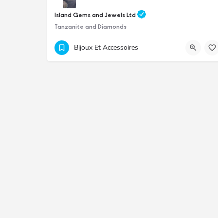
Island Gems and Jewels Ltd
Tanzanite and Diamonds
+230 59793243
XHPM+HMH Grand Baie
Bijoux Et Accessoires