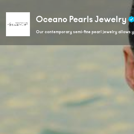
Oceano Pearls Jewelry
Our contemporary semi-fine pearl jewelry allows 
Obtenir un itinéraire
App
Description
Oceano Pearls est née d'un profond amour pour l'océa
bijoux contemporains en perles avec une touche d'ori
Harriet Batchelor, la marque Oceano s’inspire du parc