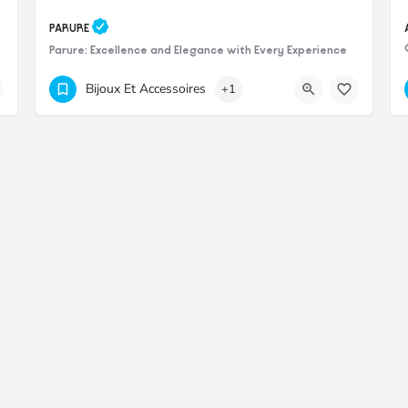
PARURE
Parure: Excellence and Elegance with Every Experience
+230 212 0818
Bijoux Et Accessoires
+1
Beachcomber Golf Resort & Spa