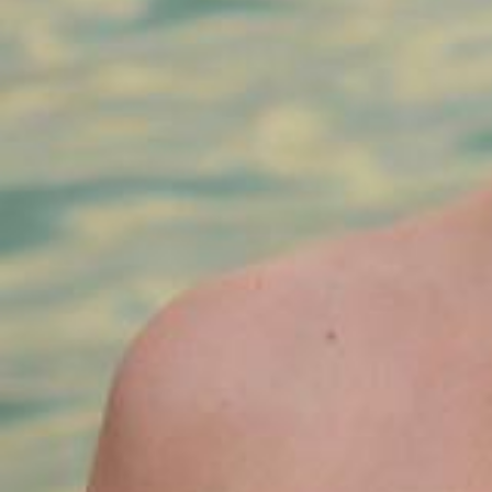
fondatrice. Chaque perle, avec sa beauté unique et l
montures, redéfinit la joaillerie traditionnelle en per
distinguent par leurs silhouettes sculpturales et leurs
Tel : +230 55002702
Location