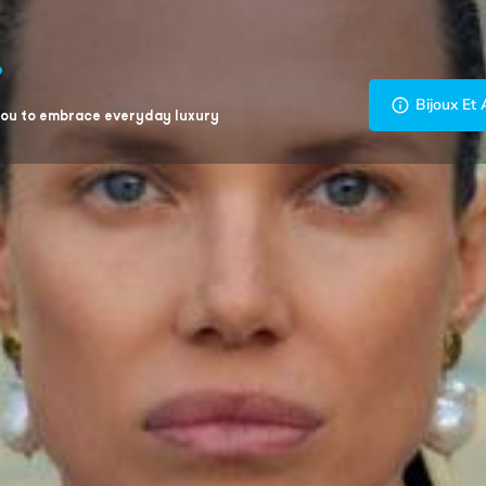
Bijoux Et 
you to embrace everyday luxury
Profile
Commentaires
0
eler maintenant
Site web
Partager
Laiss
Galerie
n et du désir de créer des
ginalité. Lancée en 2015 par
ours artistique de sa