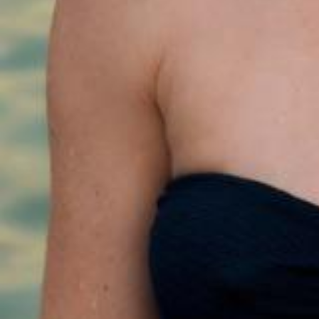
XHRJ+9VJ Grand Baie, Mauritius
Ruisseau Créole, A3, La Preneuse, Mauritius
Suivez-nous
Instagram
Facebook
Region
Nord
Ouest