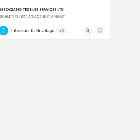
ASSOCIATED TEXTILES SERVICES LTD
QUALITY IS NOT AN ACT BUT A HABIT
+2304335050
81406 St.Pierre Bypass Road
Intérieurs Et Bricolage
+1