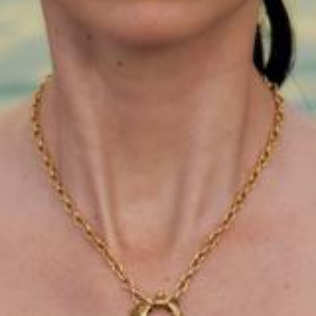
es courbes organiques de nos
les. Nos designs uniques se
 motifs inspirés de l’océan.
Catégories
Bijoux Et Accessoires
Contact entreprise
Votre Nom