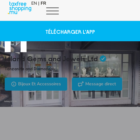
EN
|
FR
TÉLÉCHARGER L'APP
Island Gems and Jewels Ltd
Tanzanite and Diamonds
Bijoux Et Accessoires
Message direct