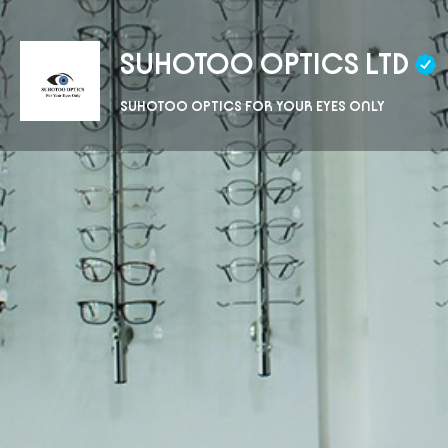
SUHOTOO OPTICS LTD
SUHOTOO OPTICS FOR YOUR EYES ONLY
Obtenir un itinéraire
App
Description
Nous sommes Suhotoo Optics, une boutique spécialis
de soins optiques, allant de l’examen de la vue class
aux traitements spécialisés. Nous proposons égaleme