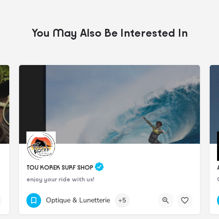
You May Also Be Interested In
TOU KOREK SURF SHOP
enjoy your ride with us!
4516017
H9C6+J77 La Gaulette
Optique & Lunetterie
+5