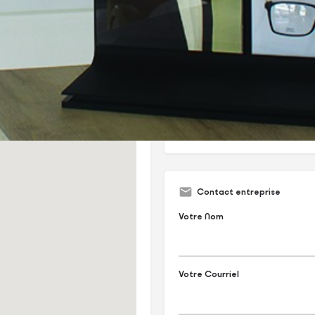
e design. Nos verres sont
s les distributeurs officiels.
ms 4711 d'Allemagne.
Catégories
Optique & Lunetterie
Contact entreprise
Votre Nom
Votre Courriel