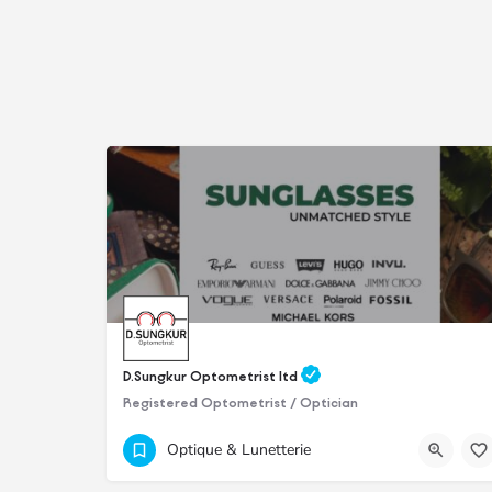
D.Sungkur Optometrist ltd
Registered Optometrist / Optician
4632371
Newry Complex
Optique & Lunetterie