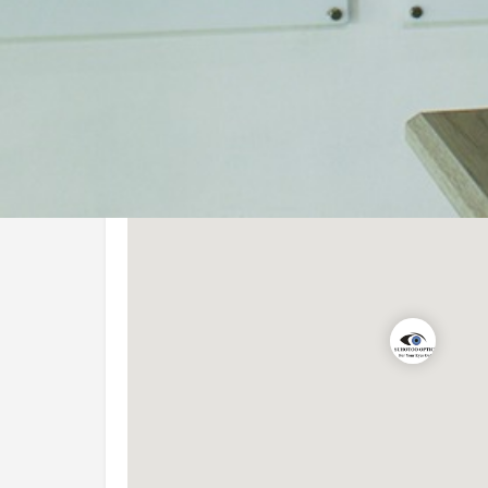
lunettes et de solaires issues des grandes maisons d
fabriqués par Rodenstock Allemagne, dont nous somme
Nous vendons également la célèbre gamme de parfu
Location