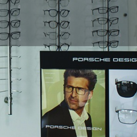
Profile
Commentaires
0
eler maintenant
Site web
Partager
Laiss
Galerie
ée dans les services complets
ique aux tests plus avancés et
nt une large sélection de