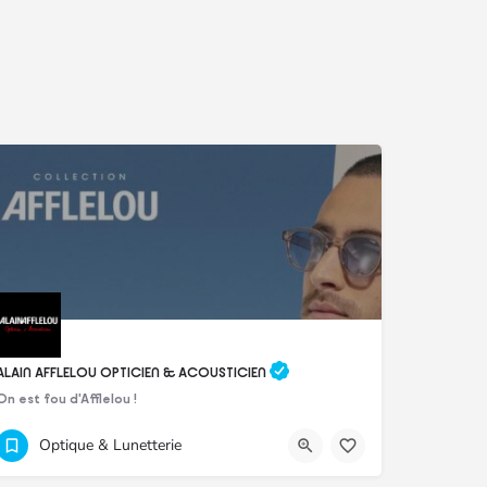
ALAIN AFFLELOU OPTICIEN & ACOUSTICIEN
On est fou d'Afflelou !
698 1027 / 268 6861
PFCW+67V
Optique & Lunetterie