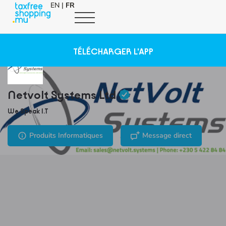
EN
|
FR
TÉLÉCHARGER L'APP
Netvolt Systems Ltd
We Speak I.T
Produits Informatiques
Message direct