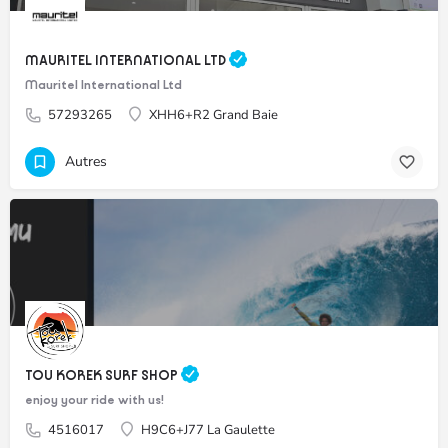
MAURITEL INTERNATIONAL LTD
Mauritel International Ltd
57293265
XHH6+R2 Grand Baie
Autres
TOU KOREK SURF SHOP
enjoy your ride with us!
4516017
H9C6+J77 La Gaulette