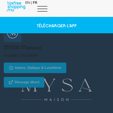
EN
|
FR
TÉLÉCHARGER L'APP
MYSA Maison
A LEGACY IN LUXURY
Autres, Optique & Lunetterie
Message direct