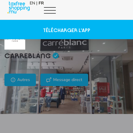
EN
|
FR
TÉLÉCHARGER L'APP
CARREBLANC
.
Autres
Message direct