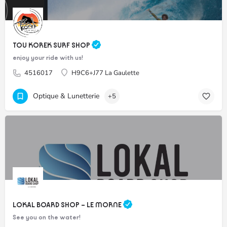
TOU KOREK SURF SHOP
enjoy your ride with us!
4516017
H9C6+J77 La Gaulette
Optique & Lunetterie
+5
LOKAL BOARD SHOP – LE MORNE
See you on the water!