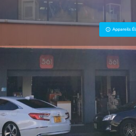
Profile
Commentaires
0
eler maintenant
Site web
Partager
Laiss
Galerie
gers et d’électronique grand
rme e-commerce :