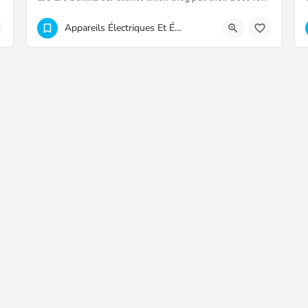
2073200
RF7H+Q28 Port Louis
Appareils Électriques Et Électroniques