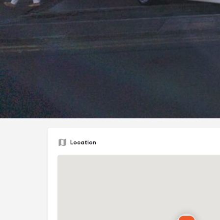
361 offre une expérience fluide et complète à ses clie
Marques mondialement reconnues
Prix compétitifs
Solutions de financement
Vente en ligne 24/7
Livraison à domicile
Service après-vente dédié
Solution d’extension de garantie
361 fait partie de Le Warehouse Ltd, sous la directi
Location