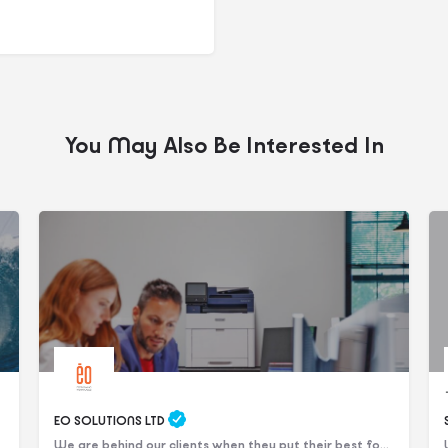
You May Also Be Interested In
EO SOLUTIONS LTD
We are behind our clients when they put their best foot forward!