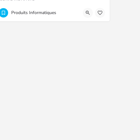
+2304633632
Quatre Bornes
Produits Informatiques