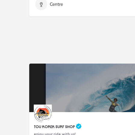
Centre
TOU KOREK SURF SHOP
enjoy your ride with us!