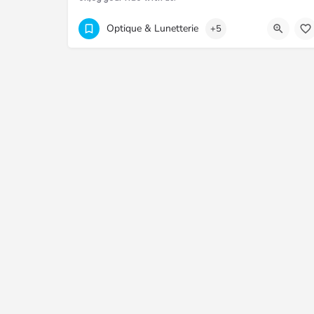
4516017
H9C6+J77 La Gaulette
Optique & Lunetterie
+5