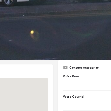
nts :
Catégories
Appareils Électriques E
on de HV Group.
Contact entreprise
Votre Nom
Votre Courriel