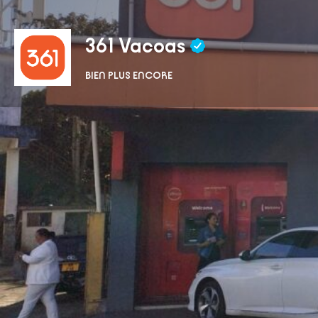
361 Vacoas
BIEN PLUS ENCORE
Obtenir un itinéraire
App
Description
361 est l’un des principaux détaillants d’électroména
public à Maurice, avec 29 showrooms et une platefo
www.361.mu.